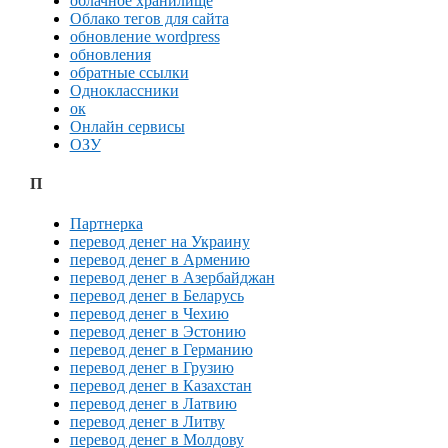
облачное хранилище
Облако тегов для сайта
обновление wordpress
обновления
обратные ссылки
Одноклассники
ок
Онлайн сервисы
ОЗУ
П
Партнерка
перевод денег на Украину
перевод денег в Армению
перевод денег в Азербайджан
перевод денег в Беларусь
перевод денег в Чехию
перевод денег в Эстонию
перевод денег в Германию
перевод денег в Грузию
перевод денег в Казахстан
перевод денег в Латвию
перевод денег в Литву
перевод денег в Молдову