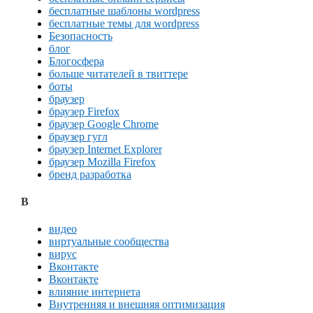
бесплатные шаблоны wordpress
бесплатные темы для wordpress
Безопасность
блог
Блогосфера
больше читателей в твиттере
боты
браузер
браузер Firefox
браузер Google Chrome
браузер гугл
браузер Internet Explorer
браузер Mozilla Firefox
бренд разработка
В
видео
виртуальные сообщества
вирус
Вконтакте
Вконтакте
влияние интернета
Внутренняя и внешняя оптимизация