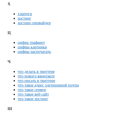
Х
хэштеги
хостинг
хостинг-провайдер
Ц
цифра трафарет
цифры картинки
цифры распечатать
Ч
что делать в твиттере
что нового вконтакте
что писать в твиттере
что такое адрес элеткронной почты
что такое сервер
что такое веб сайт
что такое хостинг
Ш