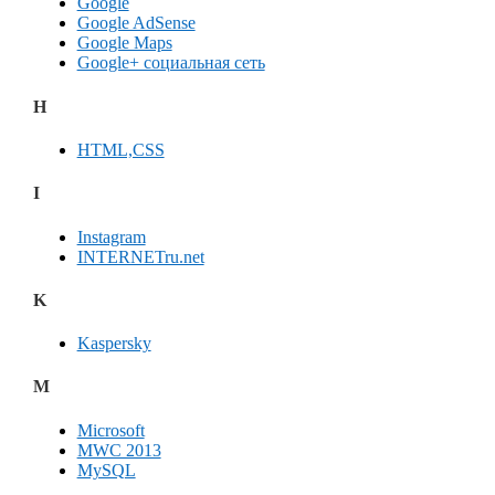
Google
Google AdSense
Google Maps
Google+ социальная сеть
H
HTML,CSS
I
Instagram
INTERNETru.net
K
Kaspersky
M
Microsoft
MWC 2013
MySQL