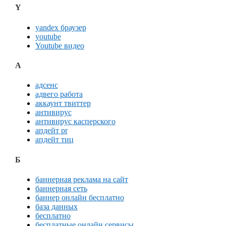
Y
yandex браузер
youtube
Youtube видео
А
адсенс
адвего работа
аккаунт твиттер
антивирус
антивирус касперского
апдейт pr
апдейт тиц
Б
баннерная реклама на сайт
баннерная сеть
баннер онлайн бесплатно
база данных
бесплатно
бесплатные онлайн сервисы