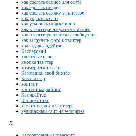
как сделать баннер для сайта
как сделать цифру
как сделать ссылку в твиттере
как украсить сайт
как ускорить индексацию
как в твиттере набрать читателей
как в твиттере написать сообщение
как загрузить фото в твиттер
календарь апдейтов
Касперский
ключевые слова
кнопка твиттер
коммерческий сайт
Компания, свой бизнес
Компьютер
контент
контент-маркетинг
Копирайтер
Копирайтинг
кто отписался в твиттере
кулинарный сайт на wordpress
Л
Лаборатория Касперского