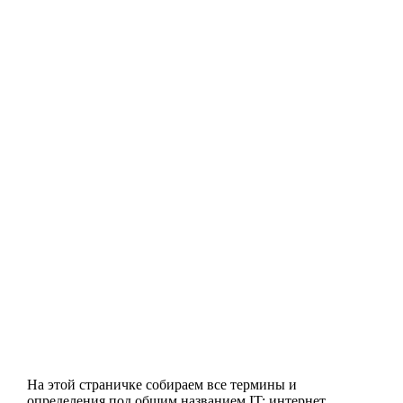
На этой страничке собираем все термины и
определения под общим названием IT: интернет,