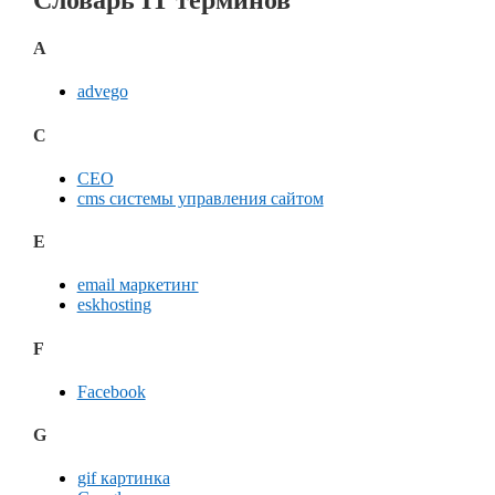
A
advego
C
CЕО
cms системы управления сайтом
E
email маркетинг
eskhosting
F
Facebook
G
gif картинка