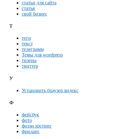
статьи для сайта
статья
свой бизнес
Т
теги
текст
телеграмм
Темы для wordpress
тизеры
твиттер
У
Установить браузер яндекс
Ф
фейсбук
фото
фоззи хостинг
фриланс