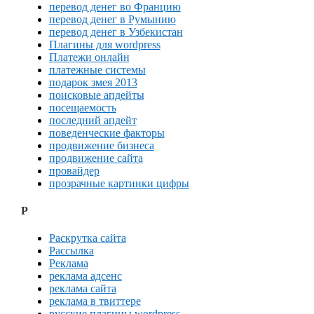
перевод денег во Францию
перевод денег в Румынию
перевод денег в Узбекистан
Плагины для wordpress
Платежи онлайн
платежные системы
подарок змея 2013
поисковые апдейты
посещаемость
последний апдейт
поведенческие факторы
продвижение бизнеса
продвижение сайта
провайдер
прозрачные картинки цифры
Р
Раскрутка сайта
Рассылка
Реклама
реклама адсенс
реклама сайта
реклама в твиттере
русские плагины wordpress