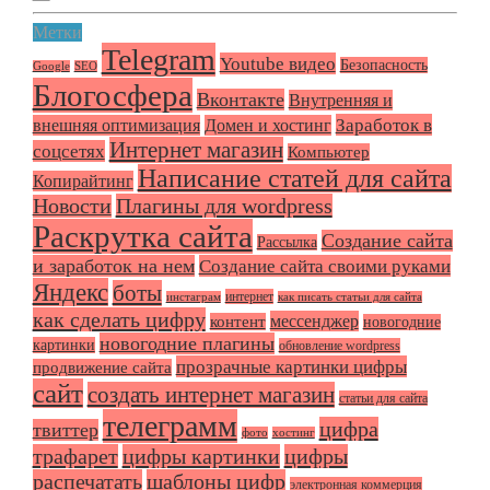
Метки
Telegram
Youtube видео
Безопасность
Google
SEO
Блогосфера
Вконтакте
Внутренняя и
Заработок в
внешняя оптимизация
Домен и хостинг
Интернет магазин
соцсетях
Компьютер
Написание статей для сайта
Копирайтинг
Плагины для wordpress
Новости
Раскрутка сайта
Создание сайта
Рассылка
и заработок на нем
Создание сайта своими руками
Яндекс
боты
интернет
инстаграм
как писать статьи для сайта
как сделать цифру
мессенджер
контент
новогодние
новогодние плагины
картинки
обновление wordpress
прозрачные картинки цифры
продвижение сайта
сайт
создать интернет магазин
статьи для сайта
телеграмм
цифра
твиттер
фото
хостинг
трафарет
цифры картинки
цифры
распечатать
шаблоны цифр
электронная коммерция