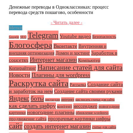
Денежные переводы в Одноклассниках: процесс
перевода средств пошагово, особенности
- Читать далее -
Метки
Telegram
Youtube видео
Безопасность
Google
SEO
Блогосфера
Вконтакте
Внутренняя и
Заработок в
внешняя оптимизация
Домен и хостинг
Интернет магазин
соцсетях
Компьютер
Написание статей для сайта
Копирайтинг
Плагины для wordpress
Новости
Раскрутка сайта
Создание сайта
Рассылка
и заработок на нем
Создание сайта своими руками
Яндекс
боты
интернет
инстаграм
как писать статьи для сайта
как сделать цифру
мессенджер
контент
новогодние
новогодние плагины
картинки
обновление wordpress
прозрачные картинки цифры
продвижение сайта
сайт
создать интернет магазин
статьи для сайта