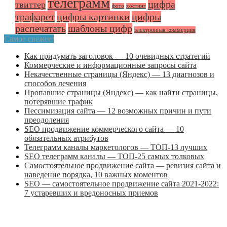
телеграмм
цифра
твиттер
фото
хостинг
трафарет
цифры картинки
цифры
распечатать
шаблоны цифр
электронная коммерция
Самое свежее:
Как придумать заголовок — 10 очевидных стратегий
Коммерческие и информационные запросы сайта
Некачественные страницы (Яндекс) — 13 диагнозов и
способов лечения
Пропавшие страницы (Яндекс) — как найти страницы,
потерявшие трафик
Пессимизация сайта — 12 возможных причин и пути
преодоления
SEO продвижение коммерческого сайта — 10
обязательных атрибутов
Телеграмм каналы маркетологов — ТОП-13 лучших
SEO телеграмм каналы — ТОП-25 самых толковых
Самостоятельное продвижение сайта — ревизия сайта и
наведение порядка, 10 важных моментов
SEO — самостоятельное продвижение сайта 2021-2022:
7 устаревших и вредоносных приемов