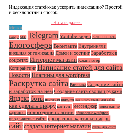
Индексация статей-как ускорить индексацию? Простой
и бесхлопотный способ.
- Читать далее -
Метки
Telegram
Youtube видео
Безопасность
Google
SEO
Блогосфера
Вконтакте
Внутренняя и
Заработок в
внешняя оптимизация
Домен и хостинг
Интернет магазин
соцсетях
Компьютер
Написание статей для сайта
Копирайтинг
Плагины для wordpress
Новости
Раскрутка сайта
Создание сайта
Рассылка
и заработок на нем
Создание сайта своими руками
Яндекс
боты
интернет
инстаграм
как писать статьи для сайта
как сделать цифру
мессенджер
контент
новогодние
новогодние плагины
картинки
обновление wordpress
прозрачные картинки цифры
продвижение сайта
сайт
создать интернет магазин
статьи для сайта