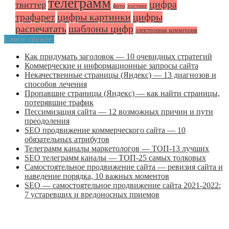
телеграмм
цифра
твиттер
фото
хостинг
трафарет
цифры картинки
цифры
распечатать
шаблоны цифр
электронная коммерция
Самое свежее:
Как придумать заголовок — 10 очевидных стратегий
Коммерческие и информационные запросы сайта
Некачественные страницы (Яндекс) — 13 диагнозов и
способов лечения
Пропавшие страницы (Яндекс) — как найти страницы,
потерявшие трафик
Пессимизация сайта — 12 возможных причин и пути
преодоления
SEO продвижение коммерческого сайта — 10
обязательных атрибутов
Телеграмм каналы маркетологов — ТОП-13 лучших
SEO телеграмм каналы — ТОП-25 самых толковых
Самостоятельное продвижение сайта — ревизия сайта и
наведение порядка, 10 важных моментов
SEO — самостоятельное продвижение сайта 2021-2022:
7 устаревших и вредоносных приемов