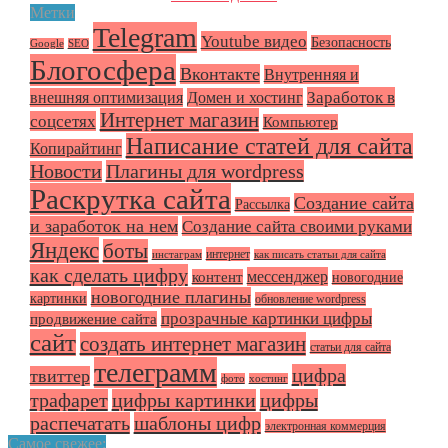
Метки
Telegram
Youtube видео
Безопасность
Google
SEO
Блогосфера
Вконтакте
Внутренняя и
Заработок в
внешняя оптимизация
Домен и хостинг
Интернет магазин
соцсетях
Компьютер
Написание статей для сайта
Копирайтинг
Плагины для wordpress
Новости
Раскрутка сайта
Создание сайта
Рассылка
и заработок на нем
Создание сайта своими руками
Яндекс
боты
интернет
инстаграм
как писать статьи для сайта
как сделать цифру
мессенджер
контент
новогодние
новогодние плагины
картинки
обновление wordpress
прозрачные картинки цифры
продвижение сайта
сайт
создать интернет магазин
статьи для сайта
телеграмм
цифра
твиттер
фото
хостинг
трафарет
цифры картинки
цифры
распечатать
шаблоны цифр
электронная коммерция
Самое свежее: