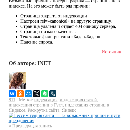
Возможные причины потери трафика — страницы не в
индексе. На это может быть ряд причин:
Страница закрыта от индексации
Настроен rel=»canonical» на другую страницу,
Страница удалена и отдаёт 404 ошибку сервера,
Страница низкого качества.
Текстовые фильтры типа «Баден-Баден».
Падение спроса.
Источник
Об авторе: INET
811
Метки:
индексация
,
индексация статей
,
индексация страниц в Гугл
,
индексация страниц в
Яндексе
,
Раскрутка сайта
,
Яндекс
« Предыдущая запись