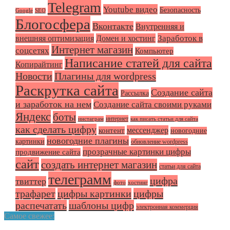
Telegram
Youtube видео
Безопасность
Google
SEO
Блогосфера
Вконтакте
Внутренняя и
Заработок в
внешняя оптимизация
Домен и хостинг
Интернет магазин
соцсетях
Компьютер
Написание статей для сайта
Копирайтинг
Плагины для wordpress
Новости
Раскрутка сайта
Создание сайта
Рассылка
и заработок на нем
Создание сайта своими руками
Яндекс
боты
интернет
инстаграм
как писать статьи для сайта
как сделать цифру
мессенджер
контент
новогодние
новогодние плагины
картинки
обновление wordpress
прозрачные картинки цифры
продвижение сайта
сайт
создать интернет магазин
статьи для сайта
телеграмм
цифра
твиттер
фото
хостинг
трафарет
цифры картинки
цифры
распечатать
шаблоны цифр
электронная коммерция
Самое свежее: