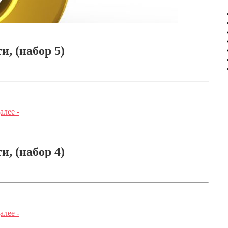
, (набор 5)
алее -
, (набор 4)
алее -