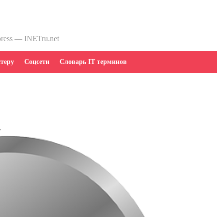
press — INETru.net
теру
Соцсети
Словарь IT терминов