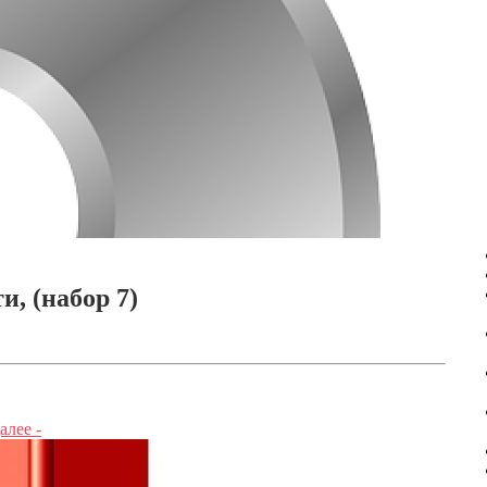
, (набор 7)
алее -