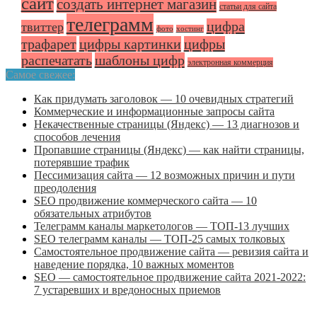
сайт
создать интернет магазин
статьи для сайта
телеграмм
цифра
твиттер
фото
хостинг
трафарет
цифры картинки
цифры
распечатать
шаблоны цифр
электронная коммерция
Самое свежее:
Как придумать заголовок — 10 очевидных стратегий
Коммерческие и информационные запросы сайта
Некачественные страницы (Яндекс) — 13 диагнозов и
способов лечения
Пропавшие страницы (Яндекс) — как найти страницы,
потерявшие трафик
Пессимизация сайта — 12 возможных причин и пути
преодоления
SEO продвижение коммерческого сайта — 10
обязательных атрибутов
Телеграмм каналы маркетологов — ТОП-13 лучших
SEO телеграмм каналы — ТОП-25 самых толковых
Самостоятельное продвижение сайта — ревизия сайта и
наведение порядка, 10 важных моментов
SEO — самостоятельное продвижение сайта 2021-2022:
7 устаревших и вредоносных приемов