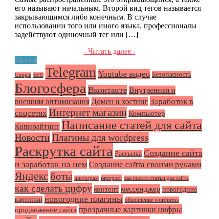
его называют начальным. Второй вид тегов называется
закрывающимся либо конечным. В случае
использовании того или иного языка, профессионалы
задействуют одиночный тег или […]
- Читать далее -
Метки
Telegram
Youtube видео
Безопасность
Google
SEO
Блогосфера
Вконтакте
Внутренняя и
Заработок в
внешняя оптимизация
Домен и хостинг
Интернет магазин
соцсетях
Компьютер
Написание статей для сайта
Копирайтинг
Плагины для wordpress
Новости
Раскрутка сайта
Создание сайта
Рассылка
и заработок на нем
Создание сайта своими руками
Яндекс
боты
интернет
инстаграм
как писать статьи для сайта
как сделать цифру
мессенджер
контент
новогодние
новогодние плагины
картинки
обновление wordpress
прозрачные картинки цифры
продвижение сайта