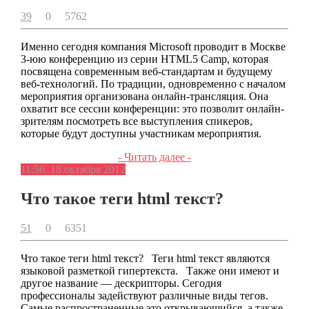
39
0
5762
Именно сегодня компания Microsoft проводит в Москве
3-юю конференцию из серии HTML5 Camp, которая
посвящена современным веб-стандартам и будущему
веб-технологий. По традиции, одновременно с началом
мероприятия организована онлайн-трансляция. Она
охватит все сессии конференции: это позволит онлайн-
зрителям посмотреть все выступления спикеров,
которые будут доступны участникам мероприятия.
- Читать далее -
11:56, 18 октября 2012
Что такое теги html текст?
51
0
6351
Что такое теги html текст? Теги html текст являются
языковой разметкой гипертекста. Также они имеют и
другое название — дескрипторы. Сегодня
профессионалы задействуют различные виды тегов.
Самые распространенные это открывающийся, а также