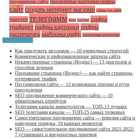
прозрачные картинки цифры
продвижение сайта
сайт
создать интернет магазин
статьи для сайта
телеграмм
цифра
твиттер
фото
хостинг
трафарет
цифры картинки
цифры
распечатать
шаблоны цифр
электронная коммерция
Самое свежее:
Как придумать заголовок — 10 очевидных стратегий
Коммерческие и информационные запросы сайта
Некачественные страницы (Яндекс) — 13 диагнозов и
способов лечения
Пропавшие страницы (Яндекс) — как найти страницы,
потерявшие трафик
Пессимизация сайта — 12 возможных причин и пути
преодоления
SEO продвижение коммерческого сайта — 10
обязательных атрибутов
Телеграмм каналы маркетологов — ТОП-13 лучших
SEO телеграмм каналы — ТОП-25 самых толковых
Самостоятельное продвижение сайта — ревизия сайта и
наведение порядка, 10 важных моментов
SEO — самостоятельное продвижение сайта 2021-2022:
7 устаревших и вредоносных приемов