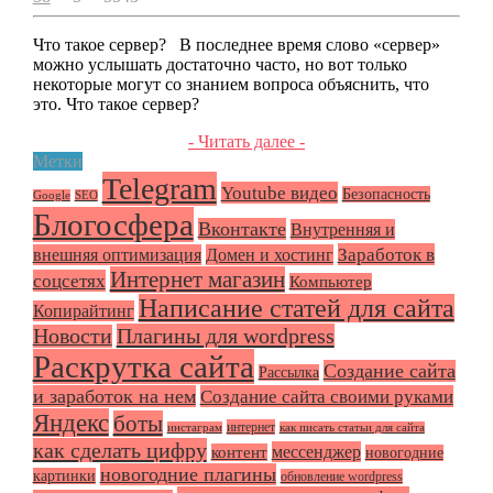
Что такое сервер? В последнее время слово «сервер»
можно услышать достаточно часто, но вот только
некоторые могут со знанием вопроса объяснить, что
это. Что такое сервер?
- Читать далее -
Метки
Telegram
Youtube видео
Безопасность
Google
SEO
Блогосфера
Вконтакте
Внутренняя и
Заработок в
внешняя оптимизация
Домен и хостинг
Интернет магазин
соцсетях
Компьютер
Написание статей для сайта
Копирайтинг
Плагины для wordpress
Новости
Раскрутка сайта
Создание сайта
Рассылка
и заработок на нем
Создание сайта своими руками
Яндекс
боты
интернет
инстаграм
как писать статьи для сайта
как сделать цифру
мессенджер
контент
новогодние
новогодние плагины
картинки
обновление wordpress