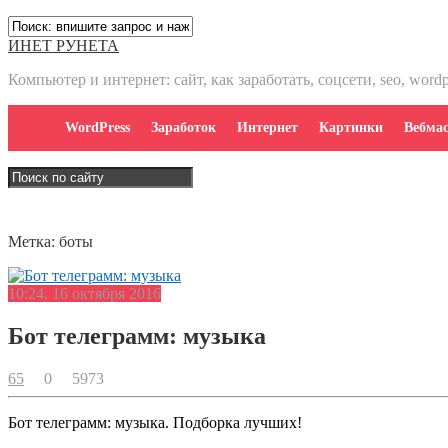
ИНЕТ РУНЕТА
Компьютер и интернет: сайт, как заработать, соцсети, seo, word
WordPress
Заработок
Интернет
Картинки
Вебмас
Метка:
боты
10:24, 16 октября 2016
Бот телеграмм: музыка
65
0
5973
Бот телеграмм: музыка. Подборка лучших!