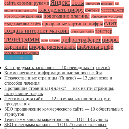
Яндекс
боты
сайта своими руками
интернет
инстаграм
как
как сделать цифру
мессенджер
контент
писать статьи для сайта
новогодние плагины
новогодние картинки
обновление wordpress
сайт
прозрачные картинки цифры
продвижение сайта
создать интернет магазин
твиттер
статьи для сайта
телеграмм
цифра трафарет
цифры
фото
хостинг
картинки
цифры распечатать
шаблоны цифр
электронная коммерция
Самое свежее:
Как придумать заголовок — 10 очевидных стратегий
Коммерческие и информационные запросы сайта
Некачественные страницы (Яндекс) — 13 диагнозов и
способов лечения
Пропавшие страницы (Яндекс) — как найти страницы,
потерявшие трафик
Пессимизация сайта — 12 возможных причин и пути
преодоления
SEO продвижение коммерческого сайта — 10 обязательных
атрибутов
Телеграмм каналы маркетологов — ТОП-13 лучших
SEO телеграмм каналы — ТОП-25 самых толковых