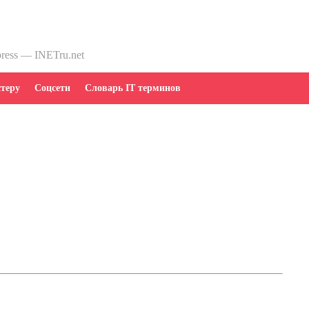
press — INETru.net
теру
Соцсети
Словарь IT терминов