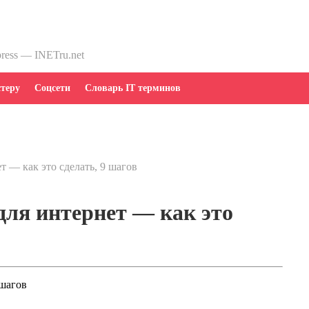
press — INETru.net
теру
Соцсети
Словарь IT терминов
т — как это сделать, 9 шагов
для интернет — как это
 шагов