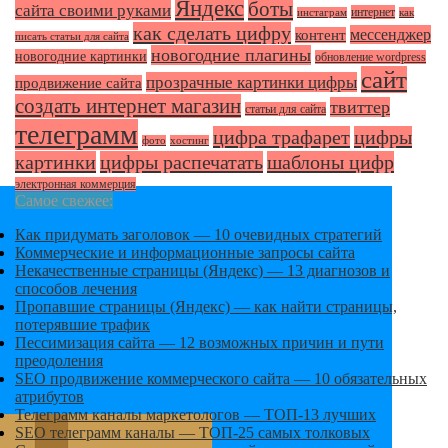
Яндекс
боты
сайта своими руками
интернет
инстаграм
как
как сделать цифру
мессенджер
контент
писать статьи для сайта
новогодние плагины
новогодние картинки
обновление wordpress
сайт
прозрачные картинки цифры
продвижение сайта
создать интернет магазин
твиттер
статьи для сайта
телеграмм
цифра трафарет
цифры
фото
хостинг
картинки
цифры распечатать
шаблоны цифр
электронная коммерция
Самое свежее:
Как придумать заголовок — 10 очевидных стратегий
Коммерческие и информационные запросы сайта
Некачественные страницы (Яндекс) — 13 диагнозов и
способов лечения
Пропавшие страницы (Яндекс) — как найти страницы,
потерявшие трафик
Пессимизация сайта — 12 возможных причин и пути
преодоления
SEO продвижение коммерческого сайта — 10 обязательных
атрибутов
Телеграмм каналы маркетологов — ТОП-13 лучших
SEO телеграмм каналы — ТОП-25 самых толковых