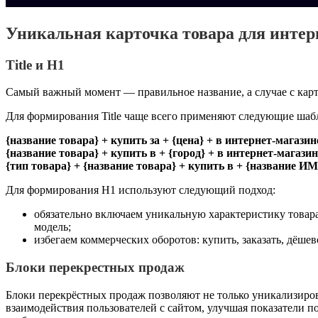
Уникальная карточка товара для интерн
Title и H1
Самый важный момент — правильное название, а случае с карт
Для формирования Title чаще всего применяют следующие шаб
{название товара} + купить за + {цена} + в интернет-магази
{название товара} + купить в + {город} + в интернет-магази
{тип товара} + {название товара} + купить в + {название ИМ
Для формирования H1 используют следующий подход:
обязательно включаем уникальную характеристику товара, 
модель;
избегаем коммерческих оборотов: купить, заказать, дёшево
Блоки перекрестных продаж
Блоки перекрёстных продаж позволяют не только уникализиров
взаимодействия пользователей с сайтом, улучшая показатели 