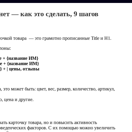
ет — как это сделать, 9 шагов
очкой товара — это грамотно прописанные Title и H1.
лоны:
не + {название ИМ}
не + {название ИМ}
} + | цены, отзывы
это может быть: цвет, вес, размер, количество, артикул,
, цена и другие.
ать карточку товара, но и повысить активность
поведенческих факторов. С их помощью можно увеличить