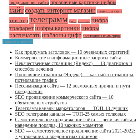
прозрачные картинки цифры
продвижение сайта
сайт
создать интернет магазин
статьи для сайта
телеграмм
цифра
твиттер
фото
хостинг
трафарет
цифры картинки
цифры
распечатать
шаблоны цифр
электронная коммерция
Самое свежее:
Как придумать заголовок — 10 очевидных стратегий
Коммерческие и информационные запросы сайта
Некачественные страницы (Яндекс) — 13 диагнозов и
способов лечения
Пропавшие страницы (Яндекс) — как найти страницы,
потерявшие трафик
Пессимизация сайта — 12 возможных причин и пути
преодоления
SEO продвижение коммерческого сайта — 10
обязательных атрибутов
Телеграмм каналы маркетологов — ТОП-13 лучших
SEO телеграмм каналы — ТОП-25 самых толковых
Самостоятельное продвижение сайта — ревизия сайта и
наведение порядка, 10 важных моментов
SEO — самостоятельное продвижение сайта 2021-2022:
7 устаревших и вредоносных приемов