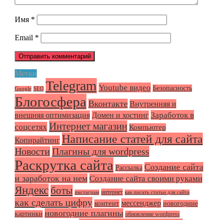
Имя
*
Email
*
Метки
Telegram
Youtube видео
Безопасность
Google
SEO
Блогосфера
Вконтакте
Внутренняя и
Заработок в
внешняя оптимизация
Домен и хостинг
Интернет магазин
соцсетях
Компьютер
Написание статей для сайта
Копирайтинг
Плагины для wordpress
Новости
Раскрутка сайта
Создание сайта
Рассылка
и заработок на нем
Создание сайта своими руками
Яндекс
боты
интернет
инстаграм
как писать статьи для сайта
как сделать цифру
мессенджер
контент
новогодние
новогодние плагины
картинки
обновление wordpress