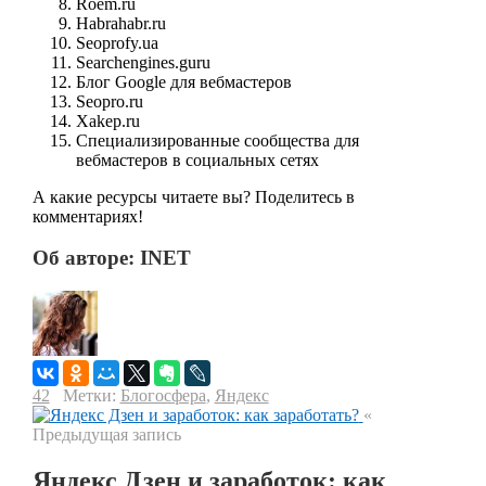
Roem.ru
Habrahabr.ru
Seoprofy.ua
Searchengines.guru
Блог Google для вебмастеров
Seopro.ru
Xakep.ru
Специализированные сообщества для
вебмастеров в социальных сетях
А какие ресурсы читаете вы? Поделитесь в
комментариях!
Об авторе: INET
42
Метки:
Блогосфера
,
Яндекс
«
Предыдущая запись
Яндекс Дзен и заработок: как