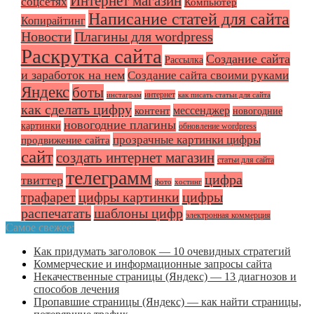
Интернет магазин
соцсетях
Компьютер
Написание статей для сайта
Копирайтинг
Плагины для wordpress
Новости
Раскрутка сайта
Создание сайта
Рассылка
и заработок на нем
Создание сайта своими руками
Яндекс
боты
интернет
инстаграм
как писать статьи для сайта
как сделать цифру
мессенджер
контент
новогодние
новогодние плагины
картинки
обновление wordpress
прозрачные картинки цифры
продвижение сайта
сайт
создать интернет магазин
статьи для сайта
телеграмм
цифра
твиттер
фото
хостинг
трафарет
цифры картинки
цифры
распечатать
шаблоны цифр
электронная коммерция
Самое свежее:
Как придумать заголовок — 10 очевидных стратегий
Коммерческие и информационные запросы сайта
Некачественные страницы (Яндекс) — 13 диагнозов и
способов лечения
Пропавшие страницы (Яндекс) — как найти страницы,