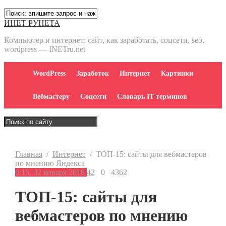
ИНЕТ РУНЕТА
Компьютер и интернет: сайт, как заработать, соцсети, seo,
wordpress — INETru.net
WordPress
Заработок
Интернет
Картинки
Вебмастеру
Соцсети
Словарь IT терминов
Главная
/
Интернет
/
ТОП-15: сайты для вебмастеров
по мнению Яндекса
6:15, 02 января 2018
42
0
4362
ТОП-15: сайты для
вебмастеров по мнению