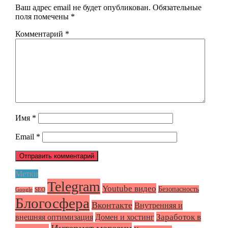
Ваш адрес email не будет опубликован.
Обязательные
поля помечены
*
Комментарий
*
Имя
*
Email
*
Метки
Telegram
Youtube видео
Безопасность
Google
SEO
Блогосфера
Вконтакте
Внутренняя и
Заработок в
внешняя оптимизация
Домен и хостинг