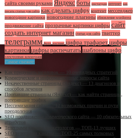
Яндекс
боты
сайта своими руками
интернет
инстаграм
как
как сделать цифру
мессенджер
контент
писать статьи для сайта
новогодние плагины
новогодние картинки
обновление wordpress
сайт
прозрачные картинки цифры
продвижение сайта
создать интернет магазин
твиттер
статьи для сайта
телеграмм
цифра трафарет
цифры
фото
хостинг
картинки
цифры распечатать
шаблоны цифр
электронная коммерция
Самое свежее:
Как придумать заголовок — 10 очевидных стратегий
Коммерческие и информационные запросы сайта
Некачественные страницы (Яндекс) — 13 диагнозов и
способов лечения
Пропавшие страницы (Яндекс) — как найти страницы,
потерявшие трафик
Пессимизация сайта — 12 возможных причин и пути
преодоления
SEO продвижение коммерческого сайта — 10 обязательных
атрибутов
Телеграмм каналы маркетологов — ТОП-13 лучших
SEO телеграмм каналы — ТОП-25 самых толковых