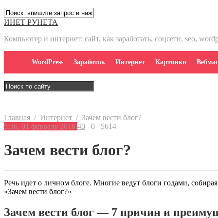
ИНЕТ РУНЕТА
Компьютер и интернет: сайт, как заработать, соцсети, seo, word
WordPress
Заработок
Интернет
Картинки
Вебмас
Главная
/
Интернет
/
Зачем вести блог?
5:36, 01 февраля 2016
40
0
5614
Зачем вести блог?
Речь идет о личном блоге. Многие ведут блоги годами, собира
«Зачем вести блог?»
Зачем вести блог — 7 причин и преиму