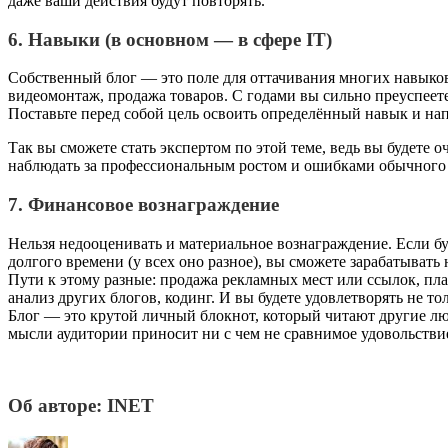
даже ваши действия будут повторять.
6. Навыки (в основном — в сфере IT)
Собственный блог — это поле для оттачивания многих навыков
видеомонтаж, продажа товаров. С годами вы сильно преуспеете
Поставьте перед собой цель освоить определённый навык и на
Так вы сможете стать экспертом по этой теме, ведь вы будете 
наблюдать за профессиональным ростом и ошибками обычного 
7. Финансовое вознаграждение
Нельзя недооценивать и материальное вознаграждение. Если бу
долгого времени (у всех оно разное), вы сможете зарабатывать 
Пути к этому разные: продажа рекламных мест или ссылок, пла
анализ других блогов, кодинг. И вы будете удовлетворять не т
Блог — это крутой личный блокнот, который читают другие 
мысли аудитории приносит ни с чем не сравнимое удовольстви
Об авторе: INET