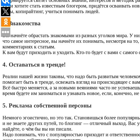
сформируется скелет основных знаний, интересов и методик р
Если хотите стать известным блогером, придётся осваивать н
ходы, копирайтинг, учиться понимать людей.
3. Знакомства
Вы начнёте обрастать знакомыми из разных уголков мира. У ни
что самое интересное, вы начнёте их понимать, несмотря на то,
комментариях к статьям.
К вам будут приходить и уходить. Кто-то будет с вами с самого 
4. Оставаться в тренде!
Реалии нашей жизни таковы, что надо быть развитым человеком,
помогает быть в тренде, освежать взгляд на происходящее с вам
Всё быстро меняется, а за новыми веяниями часто не успеваеш
время будете им заниматься и узнавать новое, если, конечно, не
5. Реклама собственной персоны
Немного эгоистично, но это так. Становишься более популярны
и не знаете других путей, то блогинг — отличный выход. Вас 
найдёте, о чём бы вы ни писали.
Надо понимать, что с популярностью приходит и ответственнос