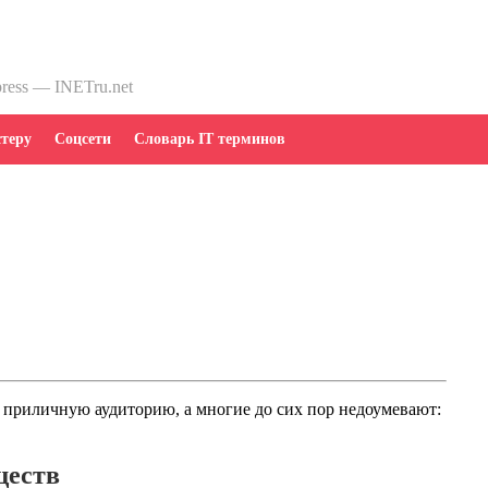
press — INETru.net
теру
Соцсети
Словарь IT терминов
я приличную аудиторию, а многие до сих пор недоумевают:
ществ