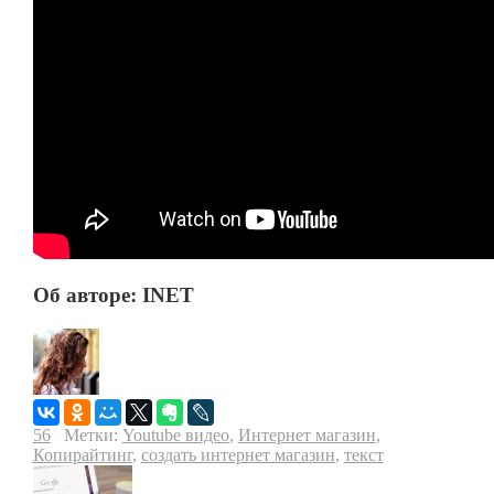
Об авторе: INET
56
Метки:
Youtube видео
,
Интернет магазин
,
Копирайтинг
,
создать интернет магазин
,
текст