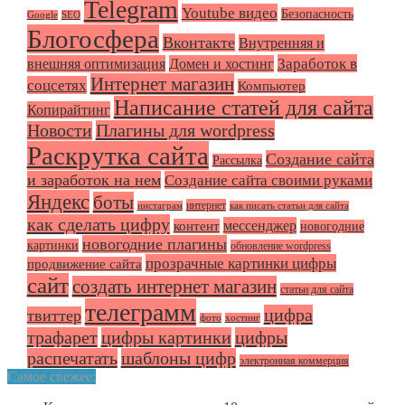
Telegram
Youtube видео
Безопасность
Google
SEO
Блогосфера
Вконтакте
Внутренняя и
Заработок в
внешняя оптимизация
Домен и хостинг
Интернет магазин
соцсетях
Компьютер
Написание статей для сайта
Копирайтинг
Плагины для wordpress
Новости
Раскрутка сайта
Создание сайта
Рассылка
и заработок на нем
Создание сайта своими руками
Яндекс
боты
интернет
инстаграм
как писать статьи для сайта
как сделать цифру
мессенджер
контент
новогодние
новогодние плагины
картинки
обновление wordpress
прозрачные картинки цифры
продвижение сайта
сайт
создать интернет магазин
статьи для сайта
телеграмм
цифра
твиттер
фото
хостинг
трафарет
цифры картинки
цифры
распечатать
шаблоны цифр
электронная коммерция
Самое свежее: