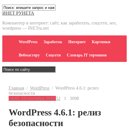
ИНЕТ РУНЕТА
Компьютер и интернет: сайт, как заработать, соцсети, seo,
wordpress — INETru.net
WordPress
Заработок
Интернет
Картинки
Вебмастеру
Соцсети
Словарь IT терминов
Главная
/
WordPress
/
WordPress 4.6.1: релиз
безопасности
14:43, 10 сентября 2016
52
1
3098
WordPress 4.6.1: релиз
безопасности