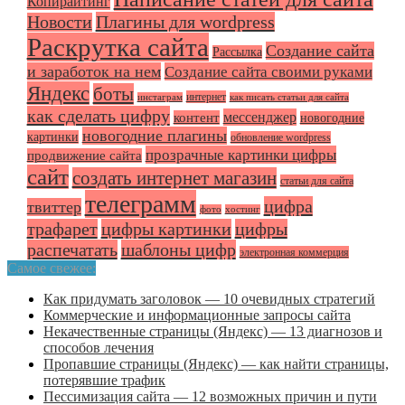
Копирайтинг
Плагины для wordpress
Новости
Раскрутка сайта
Создание сайта
Рассылка
и заработок на нем
Создание сайта своими руками
Яндекс
боты
интернет
инстаграм
как писать статьи для сайта
как сделать цифру
мессенджер
контент
новогодние
новогодние плагины
картинки
обновление wordpress
прозрачные картинки цифры
продвижение сайта
сайт
создать интернет магазин
статьи для сайта
телеграмм
цифра
твиттер
фото
хостинг
трафарет
цифры картинки
цифры
распечатать
шаблоны цифр
электронная коммерция
Самое свежее:
Как придумать заголовок — 10 очевидных стратегий
Коммерческие и информационные запросы сайта
Некачественные страницы (Яндекс) — 13 диагнозов и
способов лечения
Пропавшие страницы (Яндекс) — как найти страницы,
потерявшие трафик
Пессимизация сайта — 12 возможных причин и пути