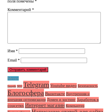
поля помечены
*
Комментарий
*
Имя
*
Email
*
Метки
Telegram
Youtube видео
Безопасность
Google
SEO
Блогосфера
Вконтакте
Внутренняя и
Заработок в
внешняя оптимизация
Домен и хостинг
Интернет магазин
соцсетях
Компьютер
Написание статей для сайта