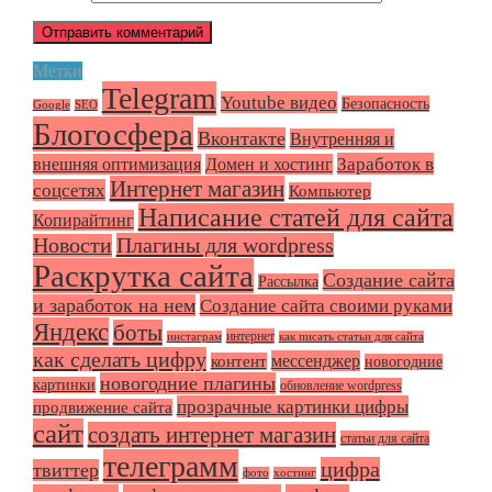
Метки
Telegram
Youtube видео
Безопасность
Google
SEO
Блогосфера
Вконтакте
Внутренняя и
Заработок в
внешняя оптимизация
Домен и хостинг
Интернет магазин
соцсетях
Компьютер
Написание статей для сайта
Копирайтинг
Плагины для wordpress
Новости
Раскрутка сайта
Создание сайта
Рассылка
и заработок на нем
Создание сайта своими руками
Яндекс
боты
интернет
инстаграм
как писать статьи для сайта
как сделать цифру
мессенджер
контент
новогодние
новогодние плагины
картинки
обновление wordpress
прозрачные картинки цифры
продвижение сайта
сайт
создать интернет магазин
статьи для сайта
телеграмм
цифра
твиттер
фото
хостинг