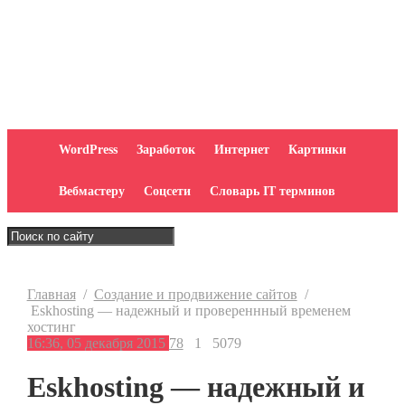
WordPress
Заработок
Интернет
Картинки
Вебмастеру
Соцсети
Словарь IT терминов
Главная
/
Создание и продвижение сайтов
/
Eskhosting — надежный и провереннный временем
хостинг
16:36, 05 декабря 2015
78
1
5079
Eskhosting — надежный и