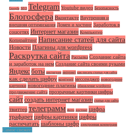
Telegram
Youtube видео
Безопасность
Google
SEO
Блогосфера
Вконтакте
Внутренняя и
Заработок в
внешняя оптимизация
Домен и хостинг
Интернет магазин
соцсетях
Компьютер
Написание статей для сайта
Копирайтинг
Плагины для wordpress
Новости
Раскрутка сайта
Создание сайта
Рассылка
и заработок на нем
Создание сайта своими руками
Яндекс
боты
интернет
инстаграм
как писать статьи для сайта
как сделать цифру
мессенджер
контент
новогодние
новогодние плагины
картинки
обновление wordpress
прозрачные картинки цифры
продвижение сайта
сайт
создать интернет магазин
статьи для сайта
телеграмм
цифра
твиттер
фото
хостинг
трафарет
цифры картинки
цифры
распечатать
шаблоны цифр
электронная коммерция
Самое свежее: