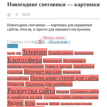
Новогодние снеговики — картинки
46
0
8638
Новогодние снеговики — картинки для украшения
сайтов, блогов, и просто для хорошего настроения.
- Читать далее -
Страница 3 из 6
«
1
2
3
4
5
...
»
Последняя »
Метки
Telegram
Youtube видео
Безопасность
Google
SEO
Блогосфера
Вконтакте
Внутренняя и
Заработок в
внешняя оптимизация
Домен и хостинг
Интернет магазин
соцсетях
Компьютер
Написание статей для сайта
Копирайтинг
Плагины для wordpress
Новости
Раскрутка сайта
Создание сайта
Рассылка
и заработок на нем
Создание сайта своими руками
Яндекс
боты
интернет
инстаграм
как писать статьи для сайта