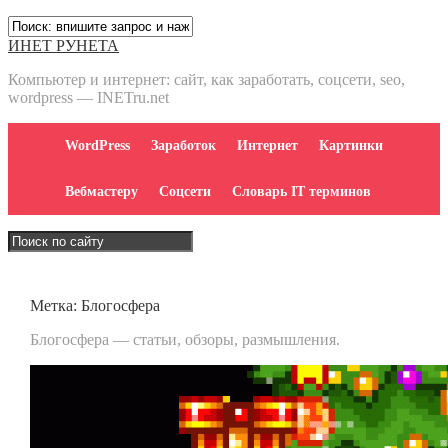
ИНЕТ РУНЕТА
Компьютер и интернет: сайт, как заработать, соцсети, seo,
wordpress — INETru.net
WordPress
Заработок
Интернет
Картинки
Вебмастеру
Соцсети
Словарь IT терминов
Метка:
Блогосфера
Блогосфера — статьи, обзоры, размышления.