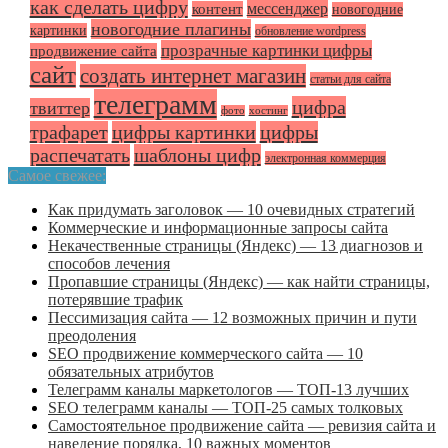
как сделать цифру
мессенджер
контент
новогодние
новогодние плагины
картинки
обновление wordpress
прозрачные картинки цифры
продвижение сайта
сайт
создать интернет магазин
статьи для сайта
телеграмм
цифра
твиттер
фото
хостинг
трафарет
цифры картинки
цифры
распечатать
шаблоны цифр
электронная коммерция
Самое свежее:
Как придумать заголовок — 10 очевидных стратегий
Коммерческие и информационные запросы сайта
Некачественные страницы (Яндекс) — 13 диагнозов и
способов лечения
Пропавшие страницы (Яндекс) — как найти страницы,
потерявшие трафик
Пессимизация сайта — 12 возможных причин и пути
преодоления
SEO продвижение коммерческого сайта — 10
обязательных атрибутов
Телеграмм каналы маркетологов — ТОП-13 лучших
SEO телеграмм каналы — ТОП-25 самых толковых
Самостоятельное продвижение сайта — ревизия сайта и
наведение порядка, 10 важных моментов