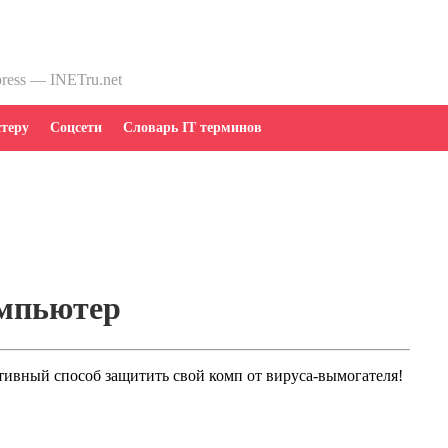
press — INETru.net
теру
Соцсети
Словарь IT терминов
омпьютер
тивный способ защитить свой комп от вируса-вымогателя!