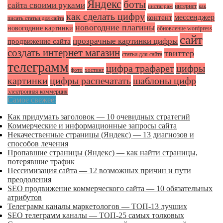
Яндекс
боты
сайта своими руками
интернет
инстаграм
как
как сделать цифру
мессенджер
контент
писать статьи для сайта
новогодние плагины
новогодние картинки
обновление wordpress
сайт
прозрачные картинки цифры
продвижение сайта
создать интернет магазин
твиттер
статьи для сайта
телеграмм
цифра трафарет
цифры
фото
хостинг
картинки
цифры распечатать
шаблоны цифр
электронная коммерция
Самое свежее:
Как придумать заголовок — 10 очевидных стратегий
Коммерческие и информационные запросы сайта
Некачественные страницы (Яндекс) — 13 диагнозов и
способов лечения
Пропавшие страницы (Яндекс) — как найти страницы,
потерявшие трафик
Пессимизация сайта — 12 возможных причин и пути
преодоления
SEO продвижение коммерческого сайта — 10 обязательных
атрибутов
Телеграмм каналы маркетологов — ТОП-13 лучших
SEO телеграмм каналы — ТОП-25 самых толковых