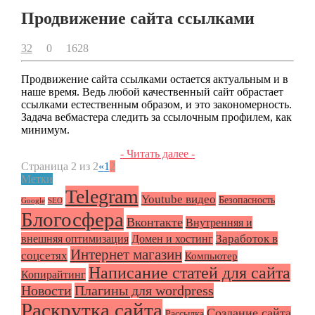
Продвижение сайта ссылками
32
0
1628
Продвижение сайта ссылками остается актуальным и в
наше время. Ведь любой качественный сайт обрастает
ссылками естественным образом, и это закономерность.
Задача вебмастера следить за ссылочным профилем, как
минимум.
- Читать далее -
Страница 2 из 2
«
1
2
Метки
Telegram
Youtube видео
Безопасность
Google
SEO
Блогосфера
Вконтакте
Внутренняя и
Заработок в
внешняя оптимизация
Домен и хостинг
Интернет магазин
соцсетях
Компьютер
Написание статей для сайта
Копирайтинг
Плагины для wordpress
Новости
Раскрутка сайта
Создание сайта
Рассылка