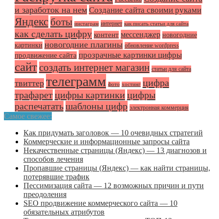
и заработок на нем
Создание сайта своими руками
Яндекс
боты
интернет
инстаграм
как писать статьи для сайта
как сделать цифру
мессенджер
контент
новогодние
новогодние плагины
картинки
обновление wordpress
прозрачные картинки цифры
продвижение сайта
сайт
создать интернет магазин
статьи для сайта
телеграмм
цифра
твиттер
фото
хостинг
трафарет
цифры картинки
цифры
распечатать
шаблоны цифр
электронная коммерция
Самое свежее:
Как придумать заголовок — 10 очевидных стратегий
Коммерческие и информационные запросы сайта
Некачественные страницы (Яндекс) — 13 диагнозов и
способов лечения
Пропавшие страницы (Яндекс) — как найти страницы,
потерявшие трафик
Пессимизация сайта — 12 возможных причин и пути
преодоления
SEO продвижение коммерческого сайта — 10
обязательных атрибутов