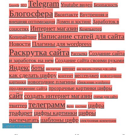
Telegram
Youtube видео
Безопасность
Google
SEO
Блогосфера
Вконтакте
Внутренняя и
Заработок в
внешняя оптимизация
Домен и хостинг
Интернет магазин
соцсетях
Компьютер
Написание статей для сайта
Копирайтинг
Плагины для wordpress
Новости
Раскрутка сайта
Создание сайта
Рассылка
и заработок на нем
Создание сайта своими руками
Яндекс
боты
интернет
инстаграм
как писать статьи для сайта
как сделать цифру
мессенджер
контент
новогодние
новогодние плагины
картинки
обновление wordpress
прозрачные картинки цифры
продвижение сайта
сайт
создать интернет магазин
статьи для сайта
телеграмм
цифра
твиттер
фото
хостинг
трафарет
цифры картинки
цифры
распечатать
шаблоны цифр
электронная коммерция
Самое свежее: