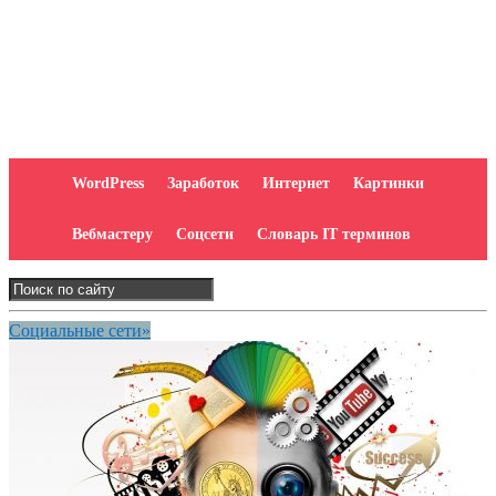
WordPress
Заработок
Интернет
Картинки
Вебмастеру
Соцсети
Словарь IT терминов
Социальные сети»